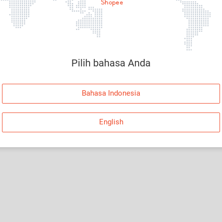
Halaman Tidak Tersedia
Maaf, telah terjadi kesalahan. Silakan log in dan
coba lagi atau kembali ke Halaman Utama.
Pilih bahasa Anda
Log In
Bahasa Indonesia
Kembali ke Halaman Utama
English