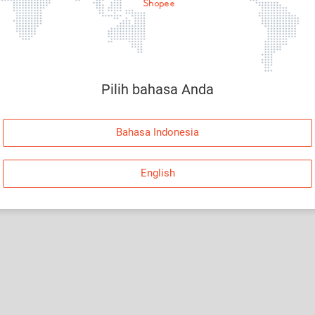
Halaman Tidak Tersedia
Maaf, telah terjadi kesalahan. Silakan log in dan
coba lagi atau kembali ke Halaman Utama.
Pilih bahasa Anda
Log In
Bahasa Indonesia
Kembali ke Halaman Utama
English