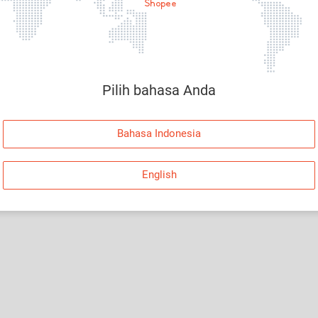
Halaman Tidak Tersedia
Maaf, telah terjadi kesalahan. Silakan log in dan
coba lagi atau kembali ke Halaman Utama.
Pilih bahasa Anda
Log In
Bahasa Indonesia
Kembali ke Halaman Utama
English