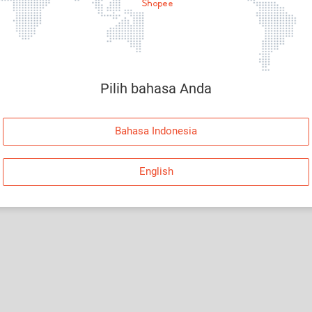
Halaman Tidak Tersedia
Maaf, telah terjadi kesalahan. Silakan log in dan
coba lagi atau kembali ke Halaman Utama.
Pilih bahasa Anda
Log In
Bahasa Indonesia
Kembali ke Halaman Utama
English