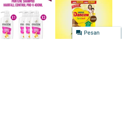
Pesan
27 Terjual
53930 Terjual
PANTENE Shampoo Anti 
Nestlé Dancow FortiGro 
Hair Fall Control Pro-V 
Susu Bubuk Susu Anak 
Perawatan Rambut 
Rasa Cokelat Pouch 1kg
Rp
194.600
Rp
111.469
400ml (Single / Hemat isi 
3)
Beli Sekarang
Beli Sekarang
-7%
-13%