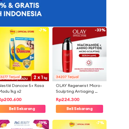
-7%
-33%
3277 Terjual
34207 Terjual
Nestlé Dancow 5+ Rasa 
OLAY Regenerist Micro-
Madu 1kg x2
Sculpting Antiaging 
Niacinamide Skincare 
Rp
200.600
Rp
224.300
Serum 50ml
Beli Sekarang
Beli Sekarang
-19%
-7%