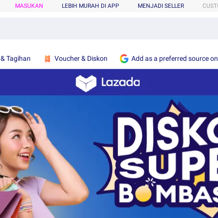
MASUKAN
LEBIH MURAH DI APP
MENJADI SELLER
CUST
 & Tagihan
Voucher & Diskon
Add as a preferred source o