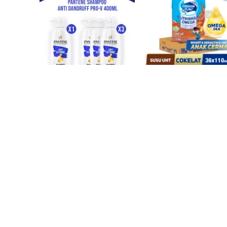
102918 Terjual
60007 Terjual
PANTENE Shampoo 
Frisian Flag Omega Susu
Perawatan Anti 
UHT Chocolate 110ml isi 
Ketombe 400ml (Single / 
36 pcs [Karton]
Rp
63.300
Rp
93.000
Hemat x3)
Beli Sekarang
Beli Sekarang
-6%
-3