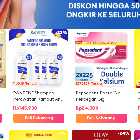
5%
-23%
-14%
116569 Terjual
1373139 Terjual
5
PANTENE Shampoo 
Pepsodent Pasta Gigi 
Perawatan Rambut Anti 
Pencegah Gigi 
 
Ketombe 990ml (Single / 
Berlubang Valuepack 
Rp
145.900
Rp
24.300
Hemat x3)
2x225gr - Anti-cavity 
Beli Sekarang
Toothpaste dengan 
Beli Sekarang
Double Kalsium
4%
-7%
-24%