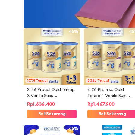
-16%
-1
15751 Terjual
8326 Terjual
S-26 Procal Gold Tahap 
S-26 Promise Gold 
3 Vanila Susu 
Tahap 4 Vanila Susu 
Pertumbuhan Anak Usia 
Pertumbuhan Anak Usia
Rp
1.636.400
Rp
1.467.900
1-3 Tahun Kaleng 
3-12 Tahun Kaleng 
3x1600gr
Beli Sekarang
3x1600gr
Beli Sekarang
-16%
-3