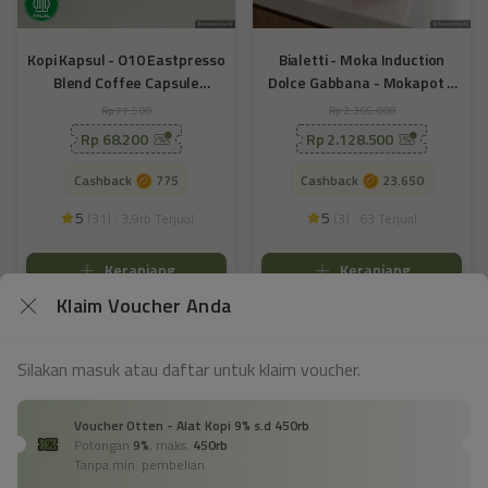
Kopi Kapsul - O10 Eastpresso
Bialetti - Moka Induction
Blend Coffee Capsule
Dolce Gabbana - Mokapot 4
Nespresso Compatible
Cups
Rp 77.500
Rp 2.365.000
Rp 68.200
Rp 2.128.500
Cashback
775
Cashback
23.650
|
|
5
5
(
31
)
(
3
)
3,9rb Terjual
63 Terjual


Keranjang
Keranjang


Klaim Voucher Anda

Silakan masuk atau daftar untuk klaim voucher.
Voucher Otten - Alat Kopi 9% s.d 450rb
Potongan
9%
,
maks.
450rb
Tanpa min. pembelian