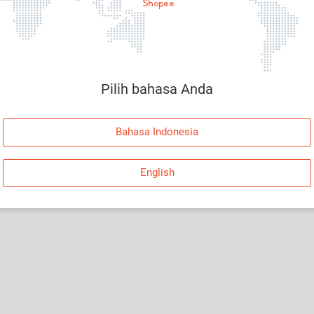
Halaman Tidak Tersedia
Maaf, telah terjadi kesalahan. Silakan log in dan
coba lagi atau kembali ke Halaman Utama.
Pilih bahasa Anda
Log In
Bahasa Indonesia
Kembali ke Halaman Utama
English