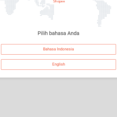
Halaman Tidak Tersedia
Maaf, telah terjadi kesalahan. Silakan log in dan
coba lagi atau kembali ke Halaman Utama.
Pilih bahasa Anda
Log In
Bahasa Indonesia
Kembali ke Halaman Utama
English