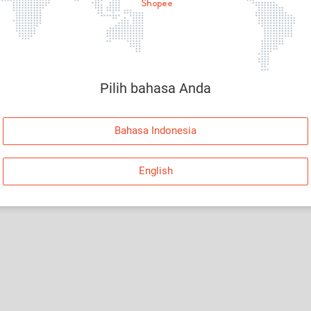
Halaman Tidak Tersedia
Maaf, telah terjadi kesalahan. Silakan log in dan
coba lagi atau kembali ke Halaman Utama.
Pilih bahasa Anda
Log In
Bahasa Indonesia
Kembali ke Halaman Utama
English