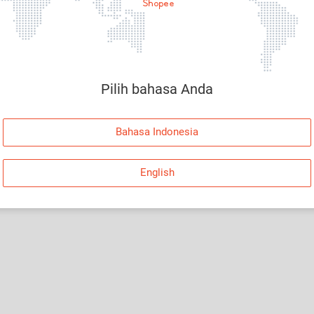
Halaman Tidak Tersedia
Maaf, telah terjadi kesalahan. Silakan log in dan
coba lagi atau kembali ke Halaman Utama.
Pilih bahasa Anda
Log In
Bahasa Indonesia
Kembali ke Halaman Utama
English