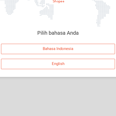
Halaman Tidak Tersedia
Maaf, telah terjadi kesalahan. Silakan log in dan
coba lagi atau kembali ke Halaman Utama.
Pilih bahasa Anda
Log In
Bahasa Indonesia
Kembali ke Halaman Utama
English