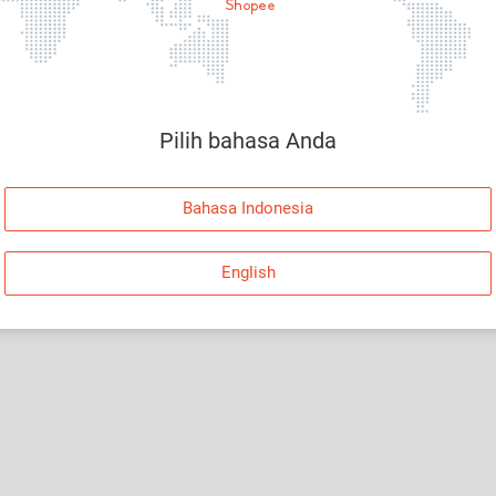
Halaman Tidak Tersedia
Maaf, telah terjadi kesalahan. Silakan log in dan
coba lagi atau kembali ke Halaman Utama.
Pilih bahasa Anda
Log In
Bahasa Indonesia
Kembali ke Halaman Utama
English