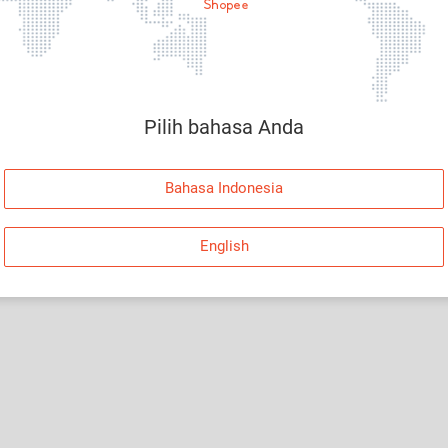
Halaman Tidak Tersedia
Maaf, telah terjadi kesalahan. Silakan log in dan
coba lagi atau kembali ke Halaman Utama.
Pilih bahasa Anda
Log In
Bahasa Indonesia
Kembali ke Halaman Utama
English