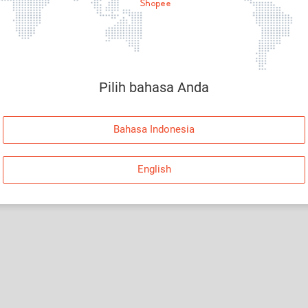
Halaman Tidak Tersedia
Maaf, telah terjadi kesalahan. Silakan log in dan
coba lagi atau kembali ke Halaman Utama.
Pilih bahasa Anda
Log In
Bahasa Indonesia
Kembali ke Halaman Utama
English