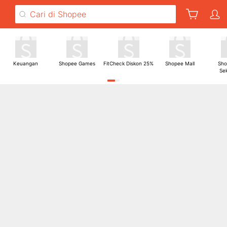
Pilih bahasa Anda
Keuangan
Shopee Games
FitCheck Diskon 25%
Shopee Mall
Sho
Se
Bahasa Indonesia
English