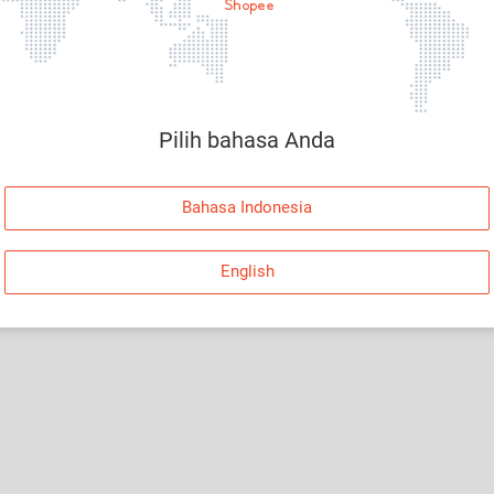
Halaman Tidak Tersedia
Maaf, telah terjadi kesalahan. Silakan log in dan
coba lagi atau kembali ke Halaman Utama.
Pilih bahasa Anda
Log In
Bahasa Indonesia
Kembali ke Halaman Utama
English