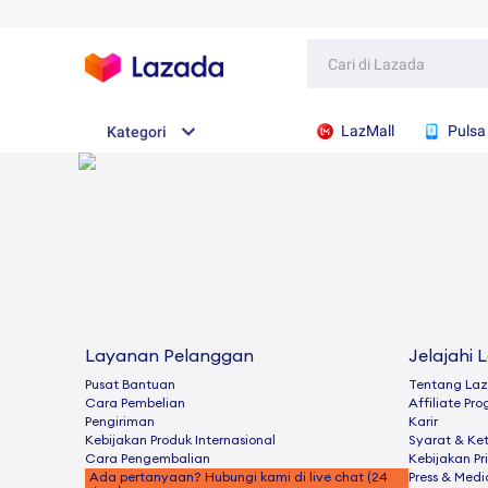
LazMall
Pulsa
Kategori
Layanan Pelanggan
Jelajahi 
Pusat Bantuan
Tentang La
Cara Pembelian
Afﬁliate Pr
Pengiriman
Karir
Kebijakan Produk Internasional
Syarat & Ke
Cara Pengembalian
Kebijakan Pr
Ada pertanyaan? Hubungi kami di live chat (24
Press & Medi