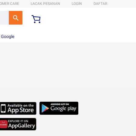
OMER CARE
LACAK PESANAN
LOGIN
DAFTAR
n Google