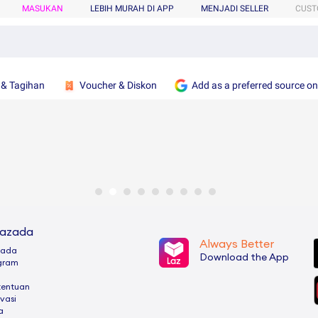
MASUKAN
LEBIH MURAH DI APP
MENJADI SELLER
CUST
 & Tagihan
Voucher & Diskon
Add as a preferred source o
Lazada
Always Better
zada
Download the App
ogram
tentuan
ivasi
a