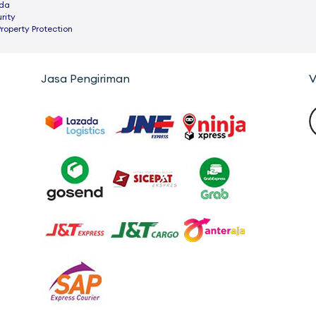
ada
rity
Property Protection
Jasa Pengiriman
V