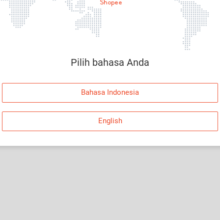
Halaman Tidak Tersedia
Maaf, telah terjadi kesalahan. Silakan log in dan
coba lagi atau kembali ke Halaman Utama.
Pilih bahasa Anda
Log In
Bahasa Indonesia
Kembali ke Halaman Utama
English