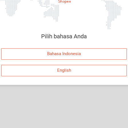
Halaman Tidak Tersedia
Maaf, telah terjadi kesalahan. Silakan log in dan
coba lagi atau kembali ke Halaman Utama.
Pilih bahasa Anda
Log In
Bahasa Indonesia
Kembali ke Halaman Utama
English