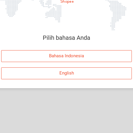
Halaman Tidak Tersedia
Maaf, telah terjadi kesalahan. Silakan log in dan
coba lagi atau kembali ke Halaman Utama.
Pilih bahasa Anda
Log In
Bahasa Indonesia
Kembali ke Halaman Utama
English