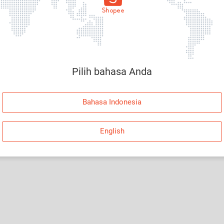
Halaman Tidak Tersedia
Maaf, telah terjadi kesalahan. Silakan log in dan
coba lagi atau kembali ke Halaman Utama.
Pilih bahasa Anda
Log In
Bahasa Indonesia
Kembali ke Halaman Utama
English