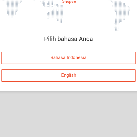
Halaman Tidak Tersedia
Maaf, telah terjadi kesalahan. Silakan log in dan
coba lagi atau kembali ke Halaman Utama.
Pilih bahasa Anda
Log In
Bahasa Indonesia
Kembali ke Halaman Utama
English